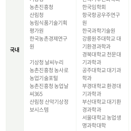
농촌진흥청
한국임학회
산림청
항국항공우주연구
농림식품기술기획
원
평가원
한국과학기술원
한국농촌경제연구
강릉원주대학교 대
원
기환경과학과
국내
경북대학교 천문대
기상청 날씨누리
기과학과
농촌진흥청 농사로
공주대학교 대기과
농업기술포털
학과
농촌진흥청 농업날
부경대학교 환경대
씨365
기과학과
산림청 산악기상정
부산대학교 대기환
보시스템
경과학과
서울대학교 농업생
명과학대학