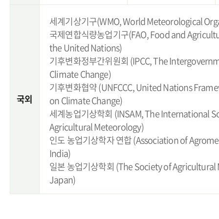
세계기상기구(WMO, World Meteorological Orga
국제연합식량농업기구(FAO, Food and Agriculture 
the United Nations)
기후변화정부간위원회 (IPCC, The Intergovernmen
Climate Change)
기후변화협약 (UNFCCC, United Nations Framew
국외
on Climate Change)
세계농업기상학회 (INSAM, The International Soc
Agricultural Meteorology)
인도 농업기상학자 연합 (Association of Agrometeo
India)
일본 농업기상학회 (The Society of Agricultural M
Japan)