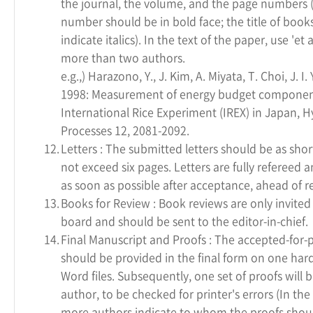
the journal, the volume, and the page numbers
number should be in bold face; the title of book
indicate italics). In the text of the paper, use 'et al
more than two authors.
e.g.,) Harazono, Y., J. Kim, A. Miyata, T. Choi, J. I
1998: Measurement of energy budget componen
International Rice Experiment (IREX) in Japan, H
Processes 12, 2081-2092.
12.
Letters : The submitted letters should be as shor
not exceed six pages. Letters are fully refereed 
as soon as possible after acceptance, ahead of r
13.
Books for Review : Book reviews are only invited 
board and should be sent to the editor-in-chief.
14.
Final Manuscript and Proofs : The accepted-for-
should be provided in the final form on one ha
Word files. Subsequently, one set of proofs will b
author, to be checked for printer's errors (In the
more authors indicate to whom the proofs shoul