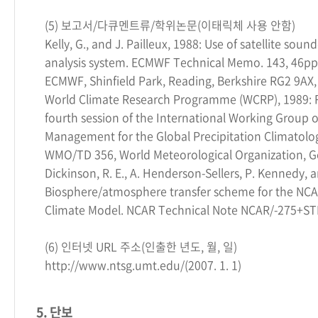
(5) 보고서/다큐멘트류/학위논문(이태릭체 사용 안함)
Kelly, G., and J. Pailleux, 1988: Use of satellite so
analysis system. ECMWF Technical Memo. 143, 46pp.
ECMWF, Shinfield Park, Reading, Berkshire RG2 9AX,
World Climate Research Programme (WCRP), 1989: R
fourth session of the International Working Group 
Management for the Global Precipitation Climatolog
WMO/TD 356, World Meteorological Organization, G
Dickinson, R. E., A. Henderson-Sellers, P. Kennedy, 
Biosphere/atmosphere transfer scheme for the N
Climate Model. NCAR Technical Note NCAR/-275+ST
(6) 인터넷 URL 주소(인출한 년도, 월, 일)
http://www.ntsg.umt.edu/(2007. 1. 1)
5. 단보