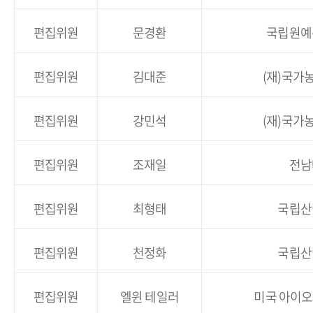
편집위원
문경환
국립원예
편집위원
김대준
(재)국가
편집위원
강민석
(재)국가
편집위원
조재일
전남
편집위원
최형태
국립산
편집위원
천정화
국립산
편집위원
엘윈 테일러
미국 아이